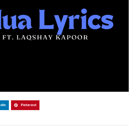
edIn
Pinterest