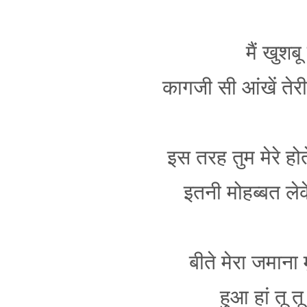
मैं खुशब
कागजी सी आंखें तेर
इस तरह तुम मेरे हो
इतनी मोहब्बत लेक
बीते मेरा जमाना 
हुआ हां तू त