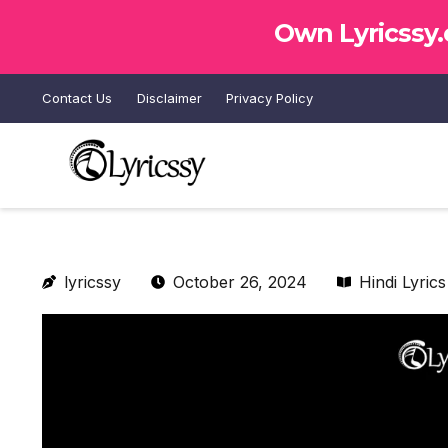
Own Lyricssy
Contact Us
Disclaimer
Privacy Policy
lyricssy
October 26, 2024
Hindi Lyrics