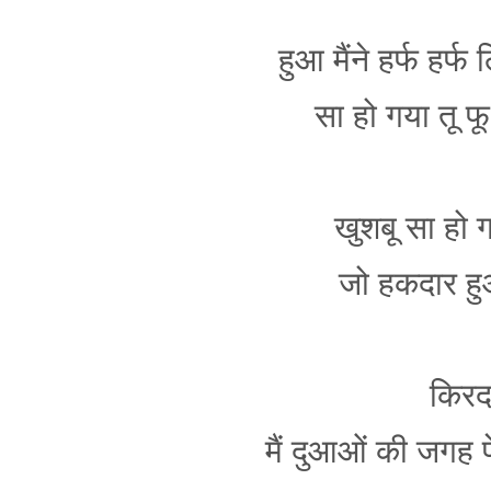
हुआ मैंने हर्फ हर्
सा हो गया तू फू ह
खुशबू सा हो ग
जो हकदार हु
किरद
मैं दुआओं की जगह प