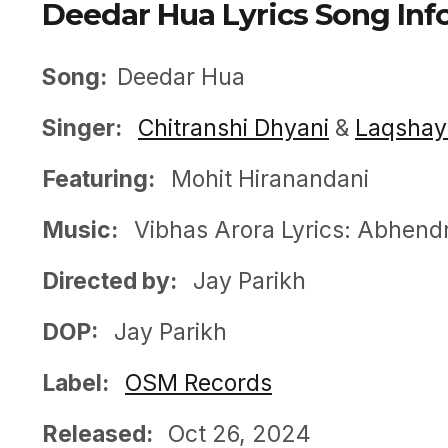
Deedar Hua Lyrics Song Inf
Song:
Deedar Hua
Singer:
Chitranshi Dhyani
&
Laqshay
Featuring:
Mohit Hiranandani
Music:
Vibhas Arora Lyrics: Abhen
Directed by:
Jay Parikh
DOP:
Jay Parikh
Label:
OSM Records
Released:
Oct 26, 2024