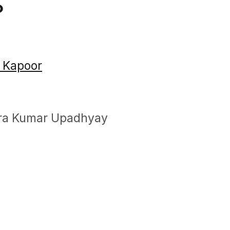
o
 Kapoor
dra Kumar Upadhyay